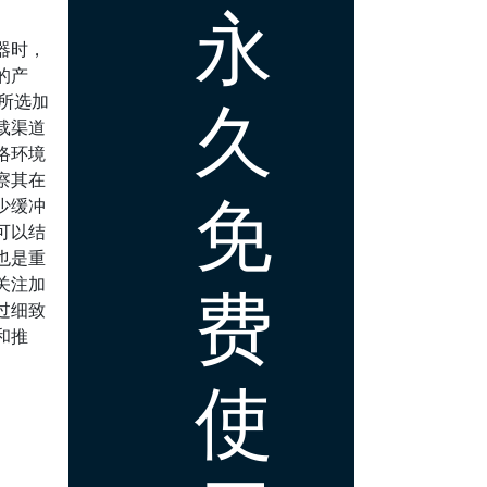
永
器时，
的产
久
保所选加
载渠道
络环境
察其在
免
少缓冲
可以结
也是重
关注加
费
过细致
和推
使