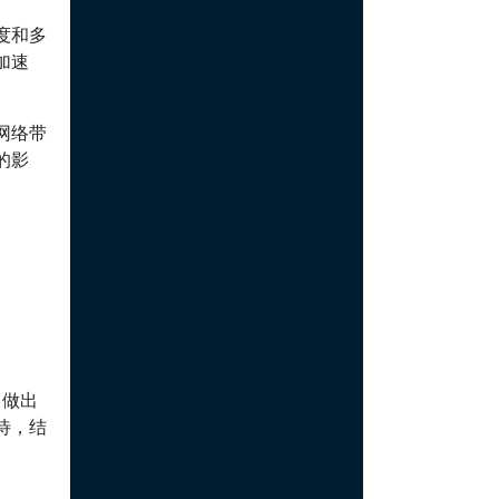
度和多
加速
网络带
的影
己做出
待，结