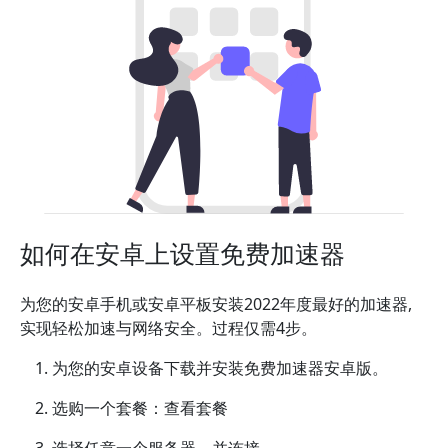
如何在安卓上设置免费加速器
为您的安卓手机或安卓平板安装2022年度最好的加速器,
实现轻松加速与网络安全。过程仅需4步。
为您的安卓设备下载并安装免费加速器安卓版。
选购一个套餐：查看套餐
选择任意一个服务器，并连接。