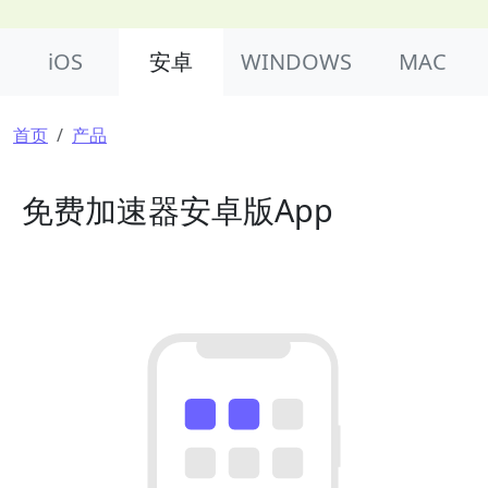
Product Nav
iOS
安卓
WINDOWS
MAC
面包屑
首页
产品
免费加速器安卓版App